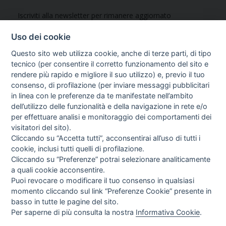
Iscriviti alla newsletter per rimanere aggiornato
Uso dei cookie
Questo sito web utilizza cookie, anche di terze parti, di tipo
Letta l’informativa privacy acconsento espressamente al
trattamento dei miei dati personali per finalità di marketing
tecnico (per consentire il corretto funzionamento del sito e
(newsletter, novità, promozioni, ecc.).
Consulta la nostra
rendere più rapido e migliore il suo utilizzo) e, previo il tuo
Privacy Policy
consenso, di profilazione (per inviare messaggi pubblicitari
in linea con le preferenze da te manifestate nell’ambito
dell’utilizzo delle funzionalità e della navigazione in rete e/o
per effettuare analisi e monitoraggio dei comportamenti dei
visitatori del sito).
Cliccando su “Accetta tutti”, acconsentirai all’uso di tutti i
cookie, inclusi tutti quelli di profilazione.
Cliccando su “Preferenze” potrai selezionare analiticamente
a quali cookie acconsentire.
Puoi revocare o modificare il tuo consenso in qualsiasi
momento cliccando sul link “Preferenze Cookie” presente in
basso in tutte le pagine del sito.
Per saperne di più consulta la nostra
Informativa Cookie
.