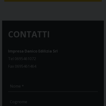
CONTATTI
Impresa Danico Edilizia Srl
Tel 0695461072
Fax 0695461464
Utilizza il form sottostante per richiedere informazioni.