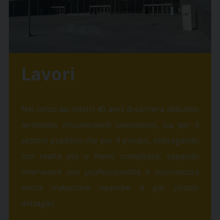
Lavori
Nel corso dei nostri 40 anni di carriera abbiamo
terminato innumerevoli lavorazioni, sia per il
settore pubblico che per il privato, interagendo
con realtà più o meno complesse, sapendo
intervenire con professionalità e concretezza
senza tralasciare neanche il più piccolo
dettaglio.